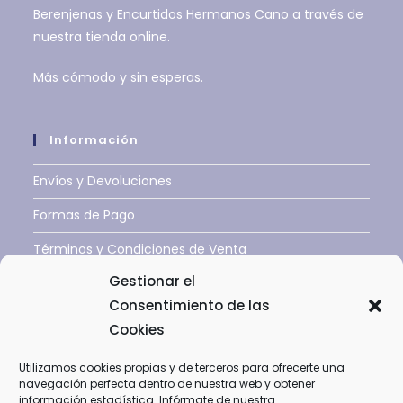
Berenjenas y Encurtidos Hermanos Cano a través de
nuestra tienda online.
Más cómodo y sin esperas.
Información
Envíos y Devoluciones
Formas de Pago
Términos y Condiciones de Venta
Gestionar el
Contacto
Consentimiento de las
Cookies
Protegemos Tus Datos
Utilizamos cookies propias y de terceros para ofrecerte una
Aviso Legal
navegación perfecta dentro de nuestra web y obtener
información estadística. Infórmate de nuestra