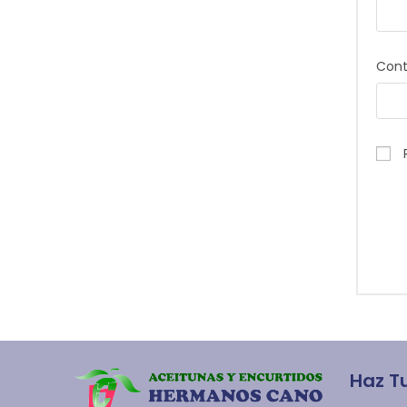
Con
Haz T