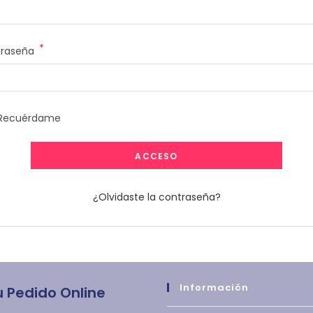
*
Obligatorio
traseña
Recuérdame
ACCESO
¿Olvidaste la contraseña?
Información
u Pedido Online