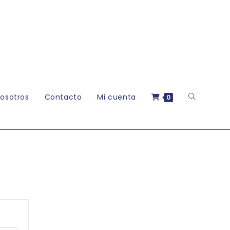
Alternar
osotros
Contacto
Mi cuenta
0
búsqueda
de