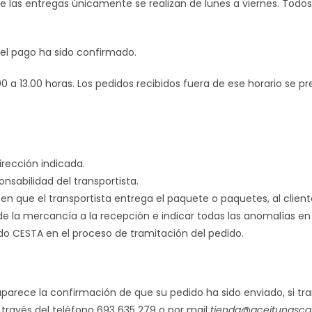
 que las entregas únicamente se realizan de lunes a viernes. Tod
el pago ha sido confirmado.
 a 13.00 horas. Los pedidos recibidos fuera de ese horario se pre
irección indicada.
nsabilidad del transportista.
en que el transportista entrega el paquete o paquetes, al clie
 de la mercancía a la recepción e indicar todas las anomalías e
ado CESTA en el proceso de tramitación del pedido.
aparece la confirmación de que su pedido ha sido enviado, si tra
 través del teléfono 693 635 279 o por mail
tienda@aceitunasca