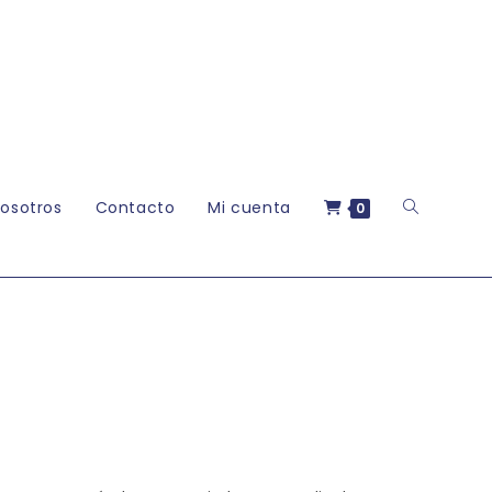
Alternar
osotros
Contacto
Mi cuenta
0
búsqueda
de