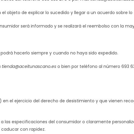
l objeto de explicar lo sucedido y llegar a un acuerdo sobre lo
consumidor será informado y se realizará el reembolso con la ma
o, podrá hacerlo siempre y cuando no haya sido expedido.
a
tienda@aceitunascano.es
o bien por teléfono al número 693 
) en el ejercicio del derecho de desistimiento y que vienen re
 a las especificaciones del consumidor o claramente personaliz
o caducar con rapidez.