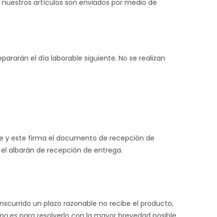
os nuestros artículos son enviados por medio de
la
pararán el día laborable siguiente. No se realizan
web
nte y este firma el documento de recepción de
n el albarán de recepción de entrega.
nscurrido un plazo razonable no recibe el producto,
no.es
para resolverlo con la mayor brevedad posible.