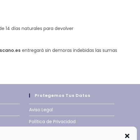
de 14 días naturales para devolver
scano.es
entregará sin demoras indebidas las sumas
Protegemos Tus Datos
Aviso Legal
Política de Privacidad
enta
Condiciones de Uso