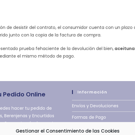
ón de desistir del contrato, el consumidor cuenta con un plazo 
rido junto con la copia de la factura de compra.
esentado prueba fehaciente de la devolución del bien,
aceituna
 mediante el mismo método de pago.
Información
u Pedido Online
Envíos y Devoluciones
edes hacer tu pedido de
s, Berenjenas y Encurtidos
Formas de Pago
 Cano a través de nuestra
Términos y Condiciones de V
line.
Gestionar el Consentimiento de las Cookies